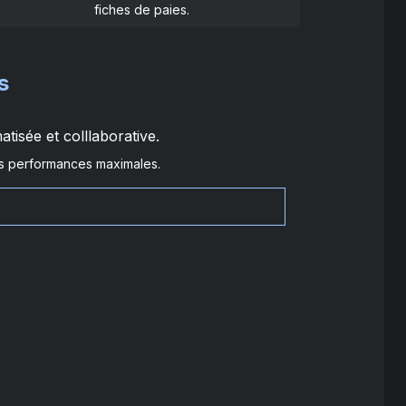
fiches de paies.
s
tisée et colllaborative.
es performances maximales.