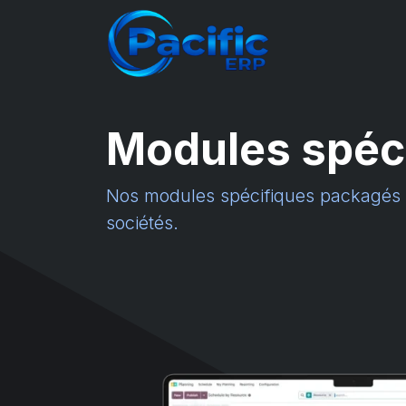
Se rendre au contenu
Services
Modules spéci
Nos modules spécifiques packagés po
sociétés.