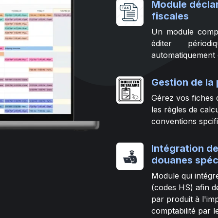
Module déclar
fiscales
Un module comple
éditer périod
automatiquement 
Gestion de la 
Gérez vos fiches 
les règles de calcu
conventions spcifi
Intégration de
douanes spéc
Module qui intégr
(codes HS) afin de
par produit à l'im
comptabilité par l